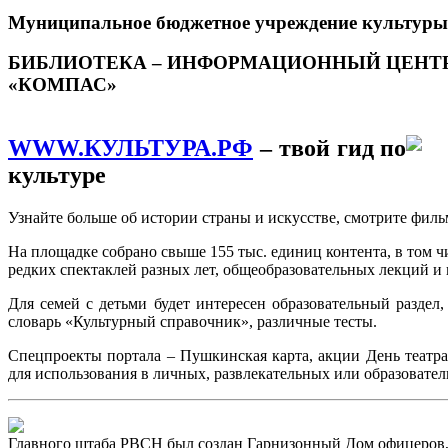
Муниципальное бюджетное учреждение культуры
БИБЛИОТЕКА – ИНФОРМАЦИОННЫЙ ЦЕНТ
«КОМПАС»
WWW.КУЛЬТУРА.РФ
– твой гид по
культуре
Узнайте больше об истории страны и искусстве, смотрите фил
На площадке собрано свыше 155 тыс. единиц контента, в том 
редких спектаклей разных лет, общеобразовательных лекций и 
Для семей с детьми будет интересен образовательный раздел
словарь «Культурный справочник», различные тесты.
Спецпроекты портала – Пушкинская карта, акции День театра
для использования в личных, развлекательных или образователь
Главного штаба РВСН был создан Гарнизонный Дом офицеров, н