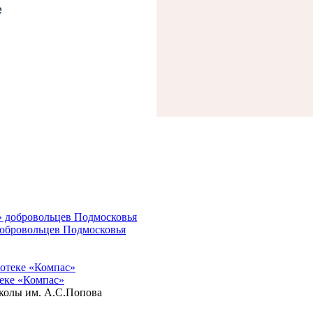
е
добровольцев Подмосковья
теке «Компас»
школы им. А.С.Попова