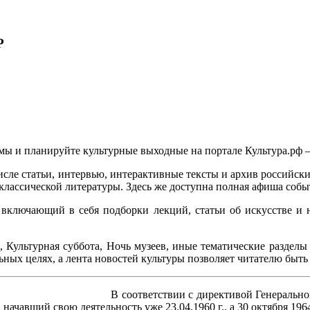
Р
ьмы и планируйте культурные выходные на портале Культура.рф
числе статьи, интервью, интерактивные тексты и архив россий
классической литературы. Здесь же доступна полная афиша собы
, включающий в себя подборки лекций, статьи об искусстве и
, Культурная суббота, Ночь музеев, иные тематические разде
ных целях, а лента новостей культуры позволяет читателю быть 
В соответствии с директивой Генеральн
ачавший свою деятельность уже 23.04.1960 г., а 30 октября 19