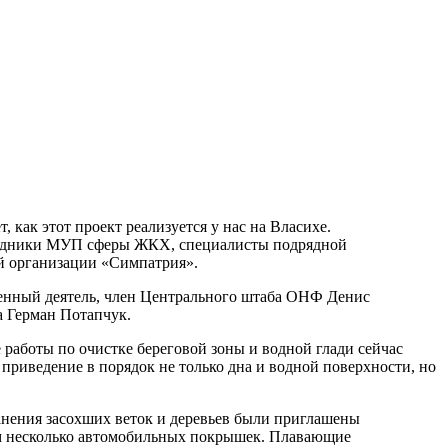
как этот проект реализуется у нас на Власихе.
отрудники МУП сферы ЖКХ, специалисты подрядной
й организации «Симпатрия».
енный деятель, член Центрального штаба ОНФ Денис
а Герман Потапчук.
 работы по очистке береговой зоны и водной глади сейчас
приведение в порядок не только дна и водной поверхности, но
ранения засохших веток и деревьев были приглашены
ом несколько автомобильных покрышек. Плавающие