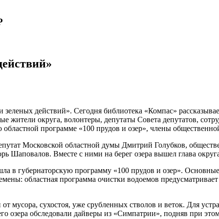
Р
действий»
еленых действий». Сегодня библиотека «Компас» рассказывает, 
шные жители округа, волонтеры, депутаты Совета депутатов, с
 областной программе «100 прудов и озер», члены общественно
епутат Московской областной думы Дмитрий Голубков, обществ
ь Шаповалов. Вместе с ними на берег озера вышел глава округ
шла в губернаторскую программу «100 прудов и озер». Основные
ремены: областная программа очистки водоемов предусматривает 
от мусора, сухостоя, уже срубленных стволов и веток. Для уст
го озера обследовали дайверы из «Симпатрии», подняв при эт