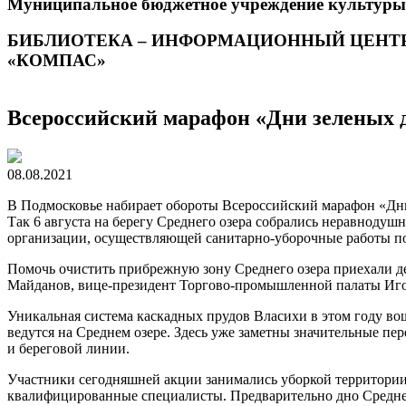
Муниципальное бюджетное учреждение культуры
БИБЛИОТЕКА – ИНФОРМАЦИОННЫЙ ЦЕНТ
«КОМПАС»
Всероссийский марафон «Дни зеленых 
08.08.2021
В Подмосковье набирает обороты Всероссийский марафон «Дни з
Так 6 августа на берегу Среднего озера собрались неравноду
организации, осуществляющей санитарно-уборочные работы по
Помочь очистить прибрежную зону Среднего озера приехали д
Майданов, вице-президент Торгово-промышленной палаты Игор
Уникальная система каскадных прудов Власихи в этом году во
ведутся на Среднем озере. Здесь уже заметны значительные пе
и береговой линии.
Участники сегодняшней акции занимались уборкой территории 
квалифицированные специалисты. Предварительно дно Средне