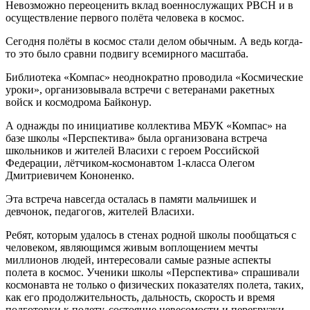
Невозможно переоценить вклад военнослужащих РВСН и в
осуществление первого полёта человека в космос.
Сегодня полёты в космос стали делом обычным. А ведь когда-
то это было сравни подвигу всемирного масштаба.
Библиотека «Компас» неоднократно проводила «Космические
уроки», организовывала встречи с ветеранами ракетных
войск и космодрома Байконур.
А однажды по инициативе коллектива МБУК «Компас» на
базе школы «Перспектива» была организована встреча
школьников и жителей Власихи с героем Российской
Федерации, лётчиком-космонавтом 1-класса Олегом
Дмитриевичем Кононенко.
Эта встреча навсегда осталась в памяти мальчишек и
девчонок, педагогов, жителей Власихи.
Ребят, которым удалось в стенах родной школы пообщаться с
человеком, являющимся живым воплощением мечты
миллионов людей, интересовали самые разные аспекты
полета в космос. Ученики школы «Перспектива» спрашивали
космонавта не только о физических показателях полета, таких,
как его продолжительность, дальность, скорость и время
подготовки к полету, состояние невесомости и перегрузки.