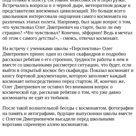
Встречались вопросы и о черной дыре, метеоритном дожде и
представителях внеземных цивилизаций. Но больше всего
школьников интересовали ощущения самого космонавта на
различных этапах полета. Например, был задан вопрос о том,
что чувствовал Олег Дмитриевич на старте, было ли ему
страшно? «Что чувствовал? Конечно, эйфорию! Ведь я мечтал
об этом с самого детства!», - смеясь, отвечал космонавт.
На встречу с учениками школы «Перспектива» Олег
Дмитриевич принес один из своих скафандров и подробно
рассказал ребятам о его строении, трудности работы в нем и
вместе со школьниками рассмотрел ситуацию, что будет, если
выйти в открытый космос без скафандра. Показал космонавт и
книгу бортовой документации, которую заполняет каждый
космонавт непосредственно перед стартом. И, конечно же,
Олег Дмитриевич не оставил без внимания вопрос о
космической еде, рассказав ребятам о том, что уже давно
космонавты не едят из тюбиков.
После такой волнительной беседы с космонавтом, фотографии
на память и автографами, будущие выпускники школы вместе
с Олегом Дмитриевичем высадили перед школьными
воротами сиреневую аллею космонавтов.