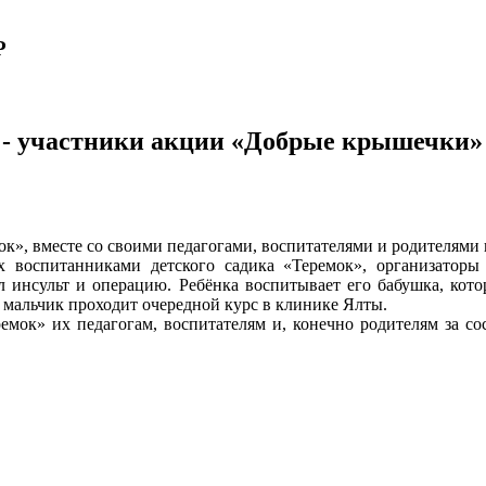
Р
» - участники акции «Добрые крышечки»
к», вместе со своими педагогами, воспитателями и родителями
х воспитанниками детского садика «Теремок», организатор
инсульт и операцию. Ребёнка воспитывает его бабушка, котор
 мальчик проходит очередной курс в клинике Ялты.
мок» их педагогам, воспитателям и, конечно родителям за со