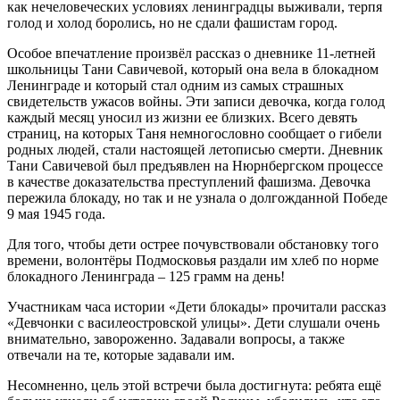
как нечеловеческих условиях ленинградцы выживали, терпя
голод и холод боролись, но не сдали фашистам город.
Особое впечатление произвёл рассказ о дневнике 11-летней
школьницы Тани Савичевой, который она вела в блокадном
Ленинграде и который стал одним из самых страшных
свидетельств ужасов войны. Эти записи девочка, когда голод
каждый месяц уносил из жизни ее близких. Всего девять
страниц, на которых Таня немногословно сообщает о гибели
родных людей, стали настоящей летописью смерти. Дневник
Тани Савичевой был предъявлен на Нюрнбергском процессе
в качестве доказательства преступлений фашизма. Девочка
пережила блокаду, но так и не узнала о долгожданной Победе
9 мая 1945 года.
Для того, чтобы дети острее почувствовали обстановку того
времени, волонтёры Подмосковья раздали им хлеб по норме
блокадного Ленинграда – 125 грамм на день!
Участникам часа истории «Дети блокады» прочитали рассказ
«Девчонки с василеостровской улицы». Дети слушали очень
внимательно, завороженно. Задавали вопросы, а также
отвечали на те, которые задавали им.
Несомненно, цель этой встречи была достигнута: ребята ещё