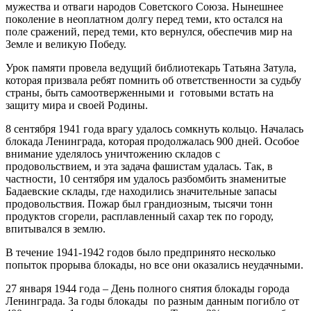
мужества и отваги народов Советского Союза. Нынешнее
поколение в неоплатном долгу перед теми, кто остался на
поле сражений, перед теми, кто вернулся, обеспечив мир на
Земле и великую Победу.
Урок памяти провела ведущий библиотекарь Татьяна Затула,
которая призвала ребят помнить об ответственности за судьбу
страны, быть самоотверженными и готовыми встать на
защиту мира и своей Родины.
8 сентября 1941 года врагу удалось сомкнуть кольцо. Началась
блокада Ленинграда, которая продолжалась 900 дней. Особое
внимание уделялось уничтожению складов с
продовольствием, и эта задача фашистам удалась. Так, в
частности, 10 сентября им удалось разбомбить знаменитые
Бадаевские склады, где находились значительные запасы
продовольствия. Пожар был грандиозным, тысячи тонн
продуктов сгорели, расплавленный сахар тек по городу,
впитывался в землю.
В течение 1941-1942 годов было предпринято несколько
попыток прорыва блокады, но все они оказались неудачными.
27 января 1944 года – День полного снятия блокады города
Ленинграда. За годы блокады по разным данным погибло от