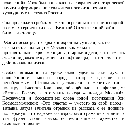
поколений». Урок был направлен на сохранение исторической
памяти и формирование уважительного отношения к
культурному наследию России.
Она предложила ребятам вместе перелистать страницы одной
из самых героических глав Великой Отечественной войны –
битвы за столицу.
Ребята посмотрели кадры кинохроники, узнали, как вся
страна встала на защиту Москвы: как копали
противотанковые рвы женщины, старики и дети, как насмерть
стояли подольские курсанты и панфиловцы, как в тылу врага
действовали партизаны.
Особое внимание на уроке было уделено силе духа и
сплочённости нашего народа, которые сделали его
непобедимым. Школьники услышали знаменитые слова
политрука Василия Клочкова, обращённые к панфиловцам:
«Велика Россия, а отступать некуда – позади Москва!».
Прозвучали и бессмертные слова юной партизанки Зои
Космодемьянской: «Это счастье – умереть за свой народ».
Татьяна Затула зачитала отрывок из рассказа о её подвиге,
подчеркнув, что наравне со взрослыми сражались и дети, а
эти фразы стали символом величайшего мужества и
самопожертвования.