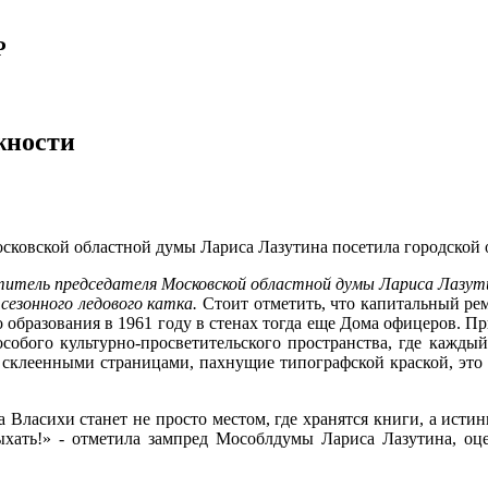
Р
жности
осковской областной думы Лариса Лазутина посетила городской 
итель председателя Московской областной думы Лариса Лазутина
сезонного ледового катка.
Стоит отметить, что капитальный ре
о образования в 1961 году в стенах тогда еще Дома офицеров. Пр
обого культурно-просветительского пространства, где каждый 
склеенными страницами, пахнущие типографской краской, это и
а Власихи станет не просто местом, где хранятся книги, а ис
отдыхать!» - отметила зампред Мособлдумы Лариса Лазутина,