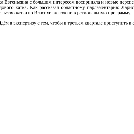
са Евгеньевна с большим интересом восприняла и новые перспек
едового катка. Как рассказал областному парламентарию Ларис
льство катка во Власихе включено в региональную программу.
дём в экспертизу с тем, чтобы в третьем квартале приступить к