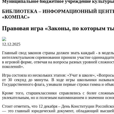
Муниципальное бюджетное учреждение культуры
БИБЛИОТЕКА – ИНФОРМАЦИОННЫЙ ЦЕНТ
«КОМПАС»
Правовая игра «Законы, по которым т
12.12.2025
Главный свод законов страны должен знать каждый - в моде
интеллектуальном соревновании приняли участие одиннадцати
в игровой форме, отвечая на вопросы разных уровней сложно
поколений».
Игра состояла из нескольких этапов: «Учат в школе», «Вопро
от 30 секунд до минуты. В ходе игры школьники называл
Государственного флага, узнавали первые строки гимна и объяс
Кроме того, старшеклассники справлялись с более сложным
увлекательным, но и полезным напоминанием о значении основ
Стоит отметить, что 12 декабря – День Конституции Российск
— это главный юридический документ, обладающий высшей с