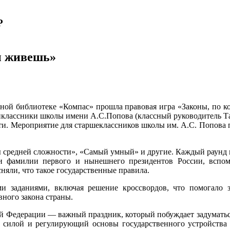
Р
ы живешь»
льной библиотеке «Компас» прошла правовая игра «Законы, по 
классники школы имени А.С.Попова (классный руководитель Тать
сти. Мероприятие для старшеклассников школы им. А.С. Попова 
сы средней сложности», «Самый умный» и другие. Каждый раунд 
и фамилии первого и нынешнего президентов России, вспом
няли, что такое государственные правила.
и заданиями, включая решение кроссвордов, что помогало з
ного закона страны.
ой Федерации — важный праздник, который побуждает задуматься
илой и регулирующий основы государственного устройства и