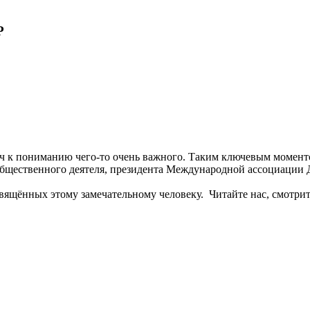
Р
юч к пониманию чего-то очень важного. Таким ключевым моменто
общественного деятеля, президента Международной ассоциации 
вящённых этому замечательному человеку. Читайте нас, смотри