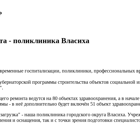
Р
кта - поликлиника Власиха
 современные госпитализации, поликлиники, профессиональных вр
убернаторской программы строительства объектов социальной ин
".
его ремонта ведутся на 80 объектах здравоохранения, а в начал
мы - в неё дополнительно будет включён 51 объект здравоохран
загрузка" - наша поликлиника городского округа Власиха. Учре
ения и оснащения, так и с точки зрения подготовки специалист