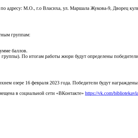
по адресу: М.О., г.о Власиха, ул. Маршала Жукова-9, Дворец куль
стным группам:
сумме баллов.
й группы). По итогам работы жюри будут определены победители
хнем озере 16 февраля 2023 года. Победители будут награждены
азмещена в социальной сети «ВКонтакте»
https://vk.com/bibliotekavl