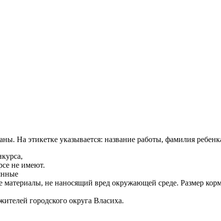
ы. На этикетке указывается: название работы, фамилия ребенка
нкурса,
се не имеют.
янные
ые материалы, не наносящий вред окружающей среде. Размер кор
жителей городского округа Власиха.