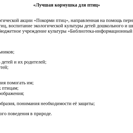
«Лучшая кормушка для птиц»
огической акции «Покорми птиц», направленная на помощь перн
тиц, воспитание экологической культуры детей дошкольного и шк
бюджетное учреждение культуры «Библиотека-информационный 
ьников;
 детей и их родителей;
тей;
ия помогать им;
к птицам;
оображения;
образия, понимания необходимости её защиты;
ого поведения в природе.