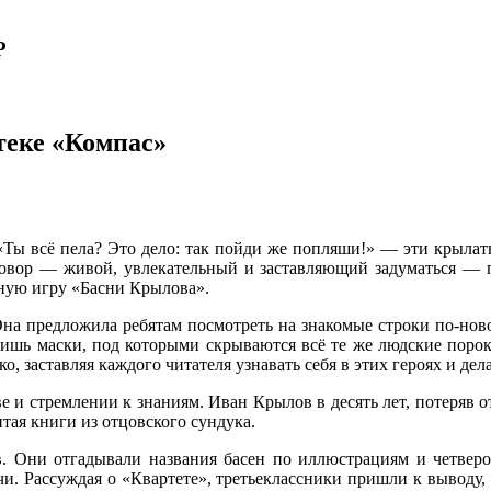
Р
теке «Компас»
, «Ты всё пела? Это дело: так пойди же попляши!» — эти крыла
говор — живой, увлекательный и заставляющий задуматься — 
рную игру «Басни Крылова».
Она предложила ребятам посмотреть на знакомые строки по-ново
лишь маски, под которыми скрываются всё те же людские пороки
о, заставляя каждого читателя узнавать себя в этих героях и дел
ве и стремлении к знаниям. Иван Крылов в десять лет, потеряв о
тая книги из отцовского сундука.
в. Они отгадывали названия басен по иллюстрациям и четверо
. Рассуждая о «Квартете», третьеклассники пришли к выводу, чт