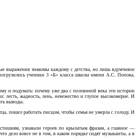
тые выражения знакомы каждому с детства, но лишь вдумчивое
погрузились ученики 3 «Б» класса школы имени А.С. Попова,
му и подумать: почему уже два с половиной века эти истории
: лесть, жадность, лень, невежество и глупое высокомерие. И
ать выводы.
тца, пошел работать писцом, чтобы семья не умерла с голоду. И
стишиям, узнавали героев по крылатым фразам, а главное —
о дело вовсе не в том, в каком порядке сидят музыканты, а в