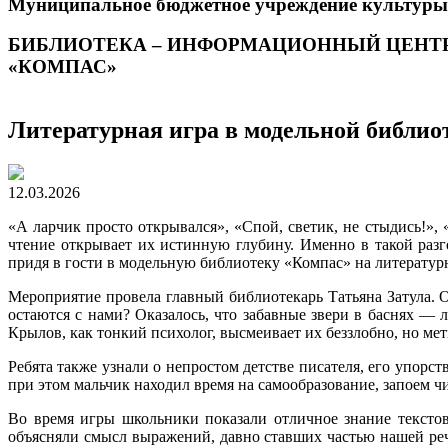
Муниципальное бюджетное учреждение культуры
БИБЛИОТЕКА – ИНФОРМАЦИОННЫЙ ЦЕНТ
«КОМПАС»
Литературная игра в модельной библио
12.03.2026
«А ларчик просто открывался», «Спой, светик, не стыдись!»
чтение открывает их истинную глубину. Именно в такой раз
придя в гости в модельную библиотеку «Компас» на литерату
Мероприятие провела главный библиотекарь Татьяна Затула. 
остаются с нами? Оказалось, что забавные звери в баснях — 
Крылов, как тонкий психолог, высмеивает их беззлобно, но метк
Ребята также узнали о непростом детстве писателя, его упорст
при этом мальчик находил время на самообразование, запоем чи
Во время игры школьники показали отличное знание тексто
объясняли смысл выражений, давно ставших частью нашей речи