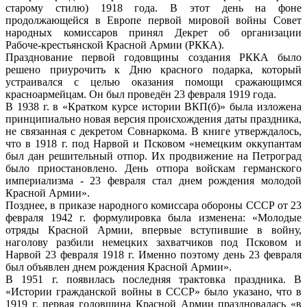
старому стилю) 1918 года. В этот день на фоне
продолжающейся в Европе первой мировой войны Совет
народных комиссаров принял Декрет об организации
Рабоче‑крестьянской Красной Армии (РККА).
Празднование первой годовщины создания РККА было
решено приурочить к Дню красного подарка, который
устраивался с целью оказания помощи сражающимся
красноармейцам. Он был проведён 23 февраля 1919 года.
В 1938 г. в «Кратком курсе истории ВКП(б)» была изложена
принципиально новая версия происхождения даты праздника,
не связанная с декретом Совнаркома. В книге утверждалось,
что в 1918 г. под Нарвой и Псковом «немецким оккупантам
был дан решительный отпор. Их продвижение на Петроград
было приостановлено. День отпора войскам германского
империализма - 23 февраля стал днем рождения молодой
Красной Армии».
Позднее, в приказе народного комиссара обороны СССР от 23
февраля 1942 г. формулировка была изменена: «Молодые
отряды Красной Армии, впервые вступившие в войну,
наголову разбили немецких захватчиков под Псковом и
Нарвой 23 февраля 1918 г. Именно поэтому день 23 февраля
был объявлен днем рождения Красной Армии».
В 1951 г. появилась последняя трактовка праздника. В
«Истории гражданской войны в СССР» было указано, что в
1919 г. первая годовщина Красной Армии праздновалась «в