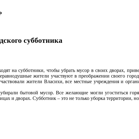
Р
дского субботника
одят на субботники, чтобы убрать мусор в своих дворах, прив
 неравнодушные жители участвуют в преображении своего город
участвовали жители Власихи, все местные учреждения и органи
убирали бытовой мусор. Все желающие могли угоститься горяч
цах и дворах. Субботник – это не только уборка территории, н