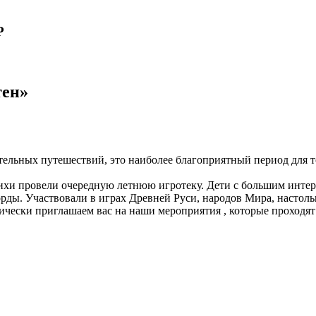
Р
тен»
тельных путешествий, это наиболее благоприятный период для то
хи провели очередную летнюю игротеку. Дети с большим интере
ворды. Участвовали в играх Древней Руси, народов Мира, насто
зически приглашаем вас на наши мероприятия , которые проходят