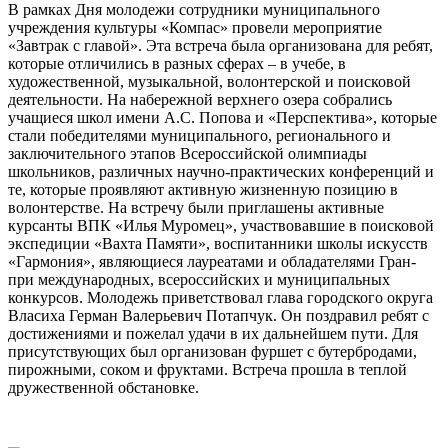
В рамках Дня молодежи сотрудники муниципального
учреждения культуры «Компас» провели мероприятие
«Завтрак с главой». Эта встреча была организована для ребят,
которые отличились в разных сферах – в учебе, в
художественной, музыкальной, волонтерской и поисковой
деятельности. На набережной верхнего озера собрались
учащиеся школ имени А.С. Попова и «Перспектива», которые
стали победителями муниципального, регионального и
заключительного этапов Всероссийской олимпиады
школьников, различных научно-практических конференций и
те, которые проявляют активную жизненную позицию в
волонтерстве. На встречу были приглашены активные
курсанты ВПК «Илья Муромец», участвовавшие в поисковой
экспедиции «Вахта Памяти», воспитанники школы искусств
«Гармония», являющиеся лауреатами и обладателями Гран-
при международных, всероссийских и муниципальных
конкурсов. Молодежь приветствовал глава городского округа
Власиха Герман Валерьевич Потапчук. Он поздравил ребят с
достижениями и пожелал удачи в их дальнейшем пути. Для
присутствующих был организован фуршет с бутербродами,
пирожными, соком и фруктами. Встреча прошла в теплой
дружественной обстановке.