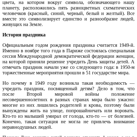
цвета, на котором вокруг символа, обозначающего нашу
планету, расположились пять разноцветных схематических
человечков (красный, синий, черный, белый и желтый). Все
вместе это символизирует единство и разнообразие людей,
живущих на Земле.
История праздника
Официальным годом рождения праздника считается 1949-й.
Именно в ноябре того года в Париже состоялась специальная
сессия Международной демократической федерации женщин,
на которой приняли решение учредить День защиты детей. А
отмечать праздник начали уже со следующего года: в 1950-м
торжественные мероприятия прошли в 51 государстве мира.
Но почему в 1949 году возникла такая необходимость —
учредить праздник, посвященный детям? Дело в том, что
после Второй мировой войны положение
несовершеннолетних в разных странах мира было ужасно:
многие из них лишились родителей и крова, поэтому были
вынуждены жить на улице, попрошайничать или воровать.
Кто-то из малышей умирал от голода, кто-то — от болезней.
Конечно, такая ситуация не могла не привлечь внимание
неравнодушных людей.