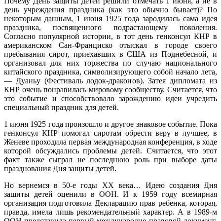
Почему День защиты детей решили отмечать 1 июня, а не в
день учреждения праздника (как это обычно бывает)? По
некоторым данным, 1 июня 1925 года зародилась сама идея
праздника, посвященного подрастающему поколения.
Согласно популярной истории, в тот день генконсул КНР в
американском Сан-Франциско отыскал в городе своего
пребывания сирот, приехавших в США из Поднебесной, и
организовал для них торжества по случаю национального
китайского праздника, символизирующего собой начало лета,
— Дуаньу (Фестиваль лодок-драконов). Затея дипломата из
КНР очень понравилась мировому сообществу. Считается, что
это событие и способствовало зарождению идеи учредить
специальный праздник для детей.
1 июня 1925 года произошло и другое знаковое событие. Пока
генконсул КНР помогал сиротам обрести веру в лучшее, в
Женеве проходила первая международная конференция, в ходе
которой обсуждались проблемы детей. Считается, что этот
факт также сыграл не последнюю роль при выборе даты
празднования Дня защиты детей.
Но вернемся в 50-е годы XX века… Идею создания Дня
защиты детей оценили в ООН. И к 1959 году всемирная
организация подготовила Декларацию прав ребенка, которая,
правда, имела лишь рекомендательный характер. А в 1989-м
ООН представила первый международно-правовой документ,