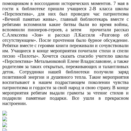
помощником в воссоздании исторических моментов. 7 мая в
гости к библиотеке пришли учащиеся 2-В класса школы
«Перспектива», для них был проведен час патриотизма
«Вечной памятью живы», главный библиотекарь вместе с
ребятами вспомнили какие битвы были во время войны,
вспомнили пионеров-героев, а затем прочитали рассказ
С.Алексеева «Зоя» и рассказ Л.Кассиля «Разговор об
отсутствующем». После прочтения было бурное обсуждение.
Ребятки вместе с героями книги переживали и сочувствовали
им. Учащиеся в конце мероприятия почитали стихи и спели
песню «Пилоты». Хочется сказать спасибо учителю школы
«Перспектива» Метальниковой Елене Владиславовне, а также
родителям за таких открытых, переживающих и талантливых
деток. Сотрудники нашей библиотеки получили заряд
позитивной энергии и душевного тепла. Такие мероприятия
воспитывают в нашем подрастающем поколении чувства
патриотизма и гордости за свой народ и свою страну. В конце
мероприятия ребятам выдали грамоты за чтение стихов и
подарили памятные подарки. Все ушли в прекрасном
настроении.