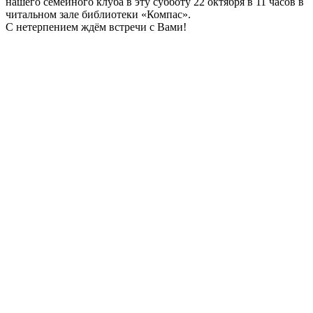
нашего семейного клуба в эту субботу 22 октября в 11 часов в
читальном зале библиотеки «Компас».
С нетерпением ждём встречи с Вами!