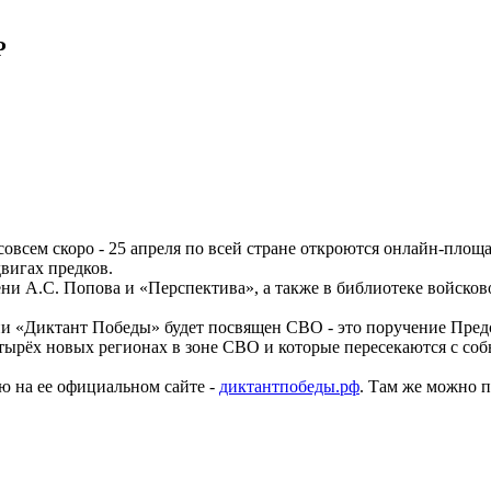
Р
всем скоро - 25 апреля по всей стране откроются онлайн-площа
вигах предков.
ени А.С. Попова и «Перспектива», а также в библиотеке войсков
и «Диктант Победы» будет посвящен СВО - это поручение Предс
етырёх новых регионах в зоне СВО и которые пересекаются с со
ю на ее официальном сайте -
диктантпобеды.рф
. Там же можно 